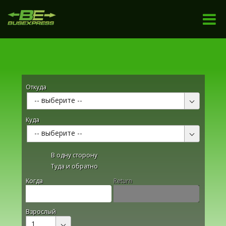
Откуда
-- выберите --
Куда
-- выберите --
В одну сторону
Туда и обратно
Kогда
Return
Взрослый
1