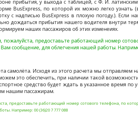
оне прибытия, у выхода с таблицей, с Ф. И. латински
орме BusExpress, по которой их можно легко узнать (
тку с надписью BusExpress в плохую погоду.). Если на
льно дождаться прибытия нашего водителя внутри терм
ормируем наших пассажиров об этих изменеиях.
, пожалуйста, предоставьте работающий номер сотово
Вам сообщение, для облегчения нашей работы. Например:
ета самолёта. Исходя из этого расчета мы отправляем 
можем это обеспечить, при наличии такой возможности,
спортное средство будет ждать в указанное время по у
им нашим пассажирам.
ста, предоставьте работающий номер сотового телефона, по котор
ты. Например: 00 (36)20 7 777 088