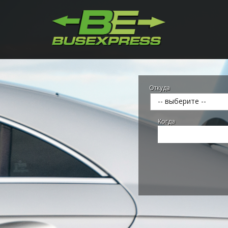
Откуда
-- выберите --
Kогда