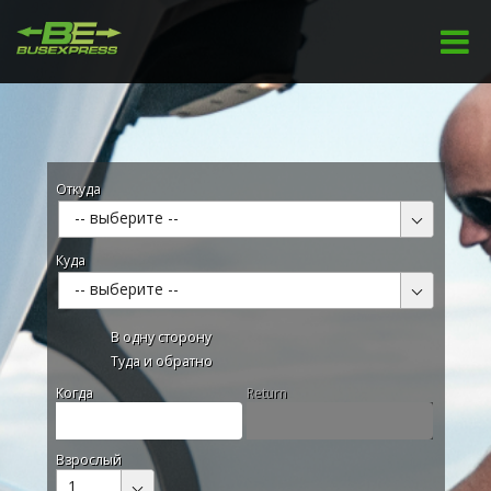
Откуда
-- выберите --
Куда
-- выберите --
В одну сторону
Туда и обратно
Kогда
Return
Взрослый
1