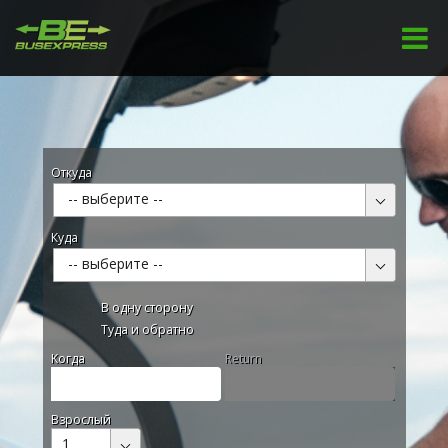
Откуда
-- выберите --
Куда
-- выберите --
В одну сторону
Туда и обратно
Kогда
Return
Взрослый
1