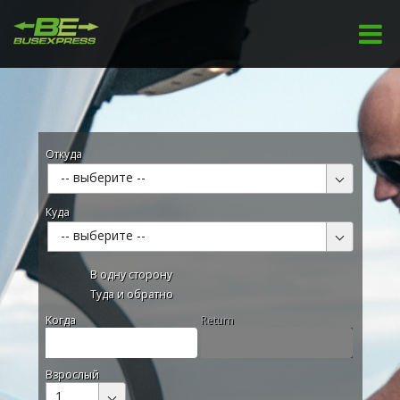
Откуда
-- выберите --
Куда
-- выберите --
В одну сторону
Туда и обратно
Kогда
Return
Взрослый
1