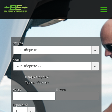
Откуда
-- выберите --
Куда
-- выберите --
В одну сторону
Туда и обратно
Kогда
Return
Взрослый
1