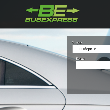
Откуда
-- выберите --
Kогда