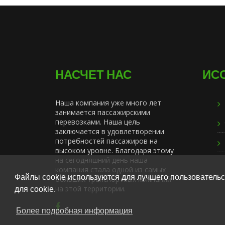
НАСЧЕТ НАС
ИС
Наша компания уже много лет
занимается пассажирскими
перевозками. Наша цель
заключается в удовлетворении
потребностей пассажиров на
высоком уровне. Благодаря этому
на сегодняшний день наша
компания стала одной из самых
Файлы cookie используются для лучшего пользовательс
больших транспортных компаний
на этой территории.
для cookie.
Более подробная информация