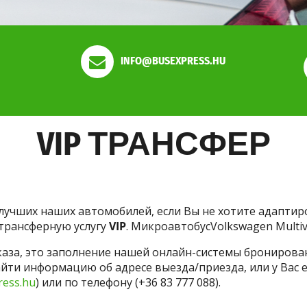
INFO@BUSEXPRESS.HU
VIP ТРАНСФЕР
 лучших наших автомобилей, если Вы не хотите адаптир
 трансферную услугу
VIP
. МикроавтобусVolkswagen Multiv
каза, это заполнение нашей онлайн-системы брониров
йти информацию об адресе выезда/приезда, или у Вас е
ress.hu
) или по телефону (+36 83 777 088).