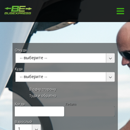
Откуда
-- выберите --
Куда
-- выберите --
В одну сторону
Туда и обратно
Kогда
Return
Взрослый
1