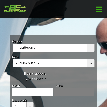
Откуда
-- выберите --
Куда
-- выберите --
В одну сторону
Туда и обратно
Kогда
Return
Взрослый
1