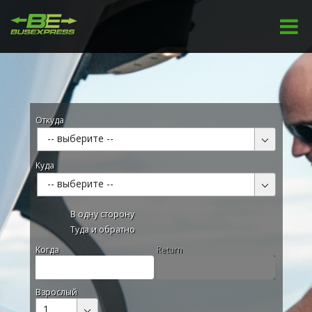
Откуда
-- выберите --
Куда
-- выберите --
В одну сторону
Туда и обратно
Kогда
Return
Взрослый
1