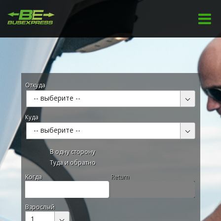
Откуда
-- выберите --
Куда
-- выберите --
В одну сторону
Туда и обратно
Kогда
Return
Взрослый
1