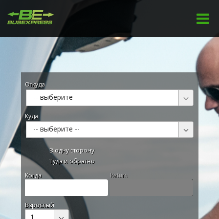
Откуда
-- выберите --
Куда
-- выберите --
В одну сторону
Туда и обратно
Kогда
Return
Взрослый
1