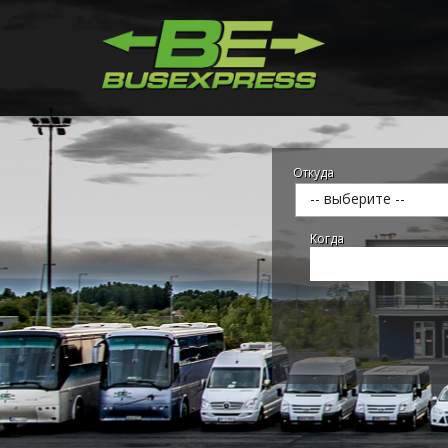
Откуда
-- выберите --
Kогда