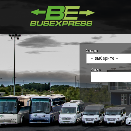
Откуда
-- выберите --
Kогда