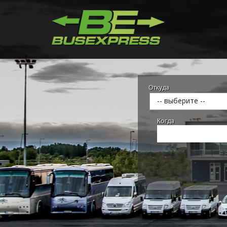
Откуда
-- выберите --
Kогда