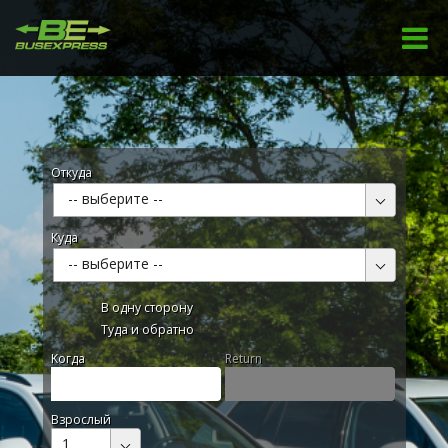
Откуда
-- выберите --
Куда
-- выберите --
В одну сторону
Туда и обратно
Kогда
Return
Взрослый
1