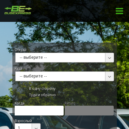
Откуда
-- выберите --
Куда
-- выберите --
В одну сторону
Туда и обратно
Kогда
Return
Взрослый
1