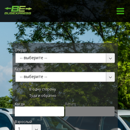
Откуда
-- выберите --
Куда
-- выберите --
В одну сторону
Туда и обратно
Kогда
Return
Взрослый
1