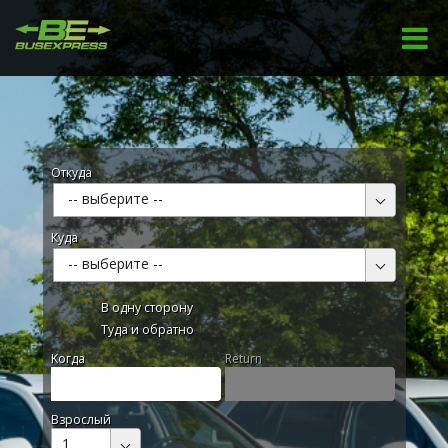
Откуда
-- выберите --
Куда
-- выберите --
В одну сторону
Туда и обратно
Kогда
Return
Взрослый
1