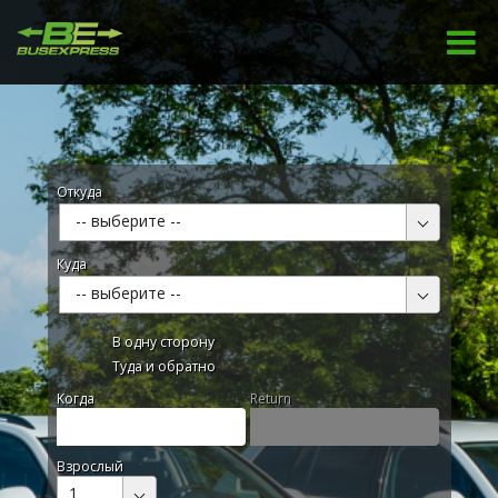
Откуда
-- выберите --
Куда
-- выберите --
В одну сторону
Туда и обратно
Kогда
Return
Взрослый
1