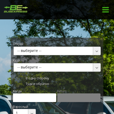
Откуда
-- выберите --
Куда
-- выберите --
В одну сторону
Туда и обратно
Kогда
Return
Взрослый
1