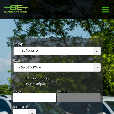
Откуда
-- выберите --
Куда
-- выберите --
В одну сторону
Туда и обратно
Kогда
Return
Взрослый
1