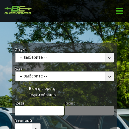
Откуда
-- выберите --
Куда
-- выберите --
В одну сторону
Туда и обратно
Kогда
Return
Взрослый
1