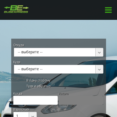
Откуда
-- выберите --
Куда
-- выберите --
В одну сторону
Туда и обратно
Kогда
Return
Взрослый
1