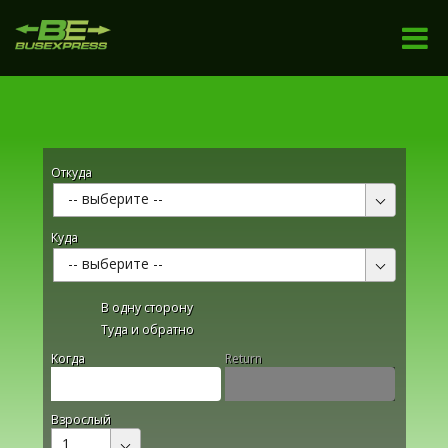
Откуда
-- выберите --
Куда
-- выберите --
В одну сторону
Туда и обратно
Kогда
Return
Взрослый
1