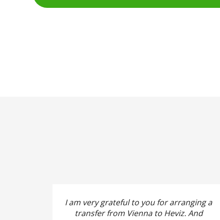
I am very grateful to you for arranging a
ktlich.
transfer from Vienna to Heviz.
And