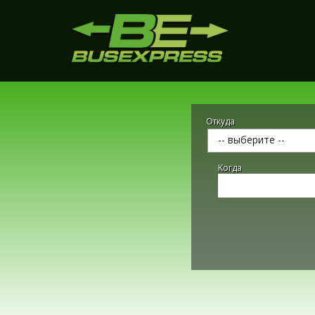
Откуда
-- выберите --
Kогда