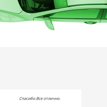
Спасибо.Все отлично.
Kein
immer u