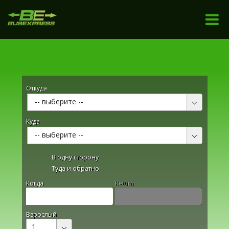
Откуда
-- выберите --
Куда
-- выберите --
В одну сторону
Туда и обратно
Kогда
Return
Взрослый
1