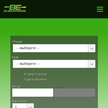
Откуда
-- выберите --
Куда
-- выберите --
В одну сторону
Туда и обратно
Kогда
Return
Взрослый
1