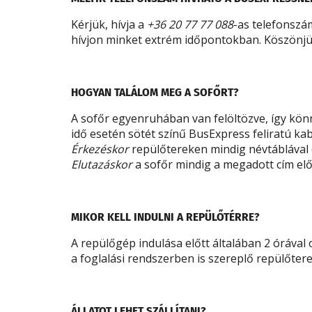
Kérjük, hívja a
+36 20 77 77 088
-as telefonszá
hívjon minket extrém időpontokban. Köszönj
HOGYAN TALÁLOM MEG A SOFŐRT?
A sofőr egyenruhában van felöltözve, így kön
idő esetén sötét színű BusExpress feliratú ka
Érkezéskor
repülőtereken mindig névtáblával 
Elutazáskor
a sofőr mindig a megadott cím elő
MIKOR KELL INDULNI A REPÜLŐTÉRRE?
A repülőgép indulása előtt általában 2 órával 
a foglalási rendszerben is szereplő repülőtere
ÁLLATOT LEHET SZÁLLÍTANI?