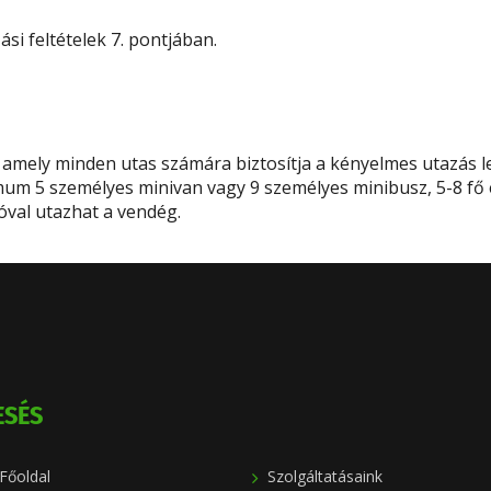
zási feltételek 7. pontjában.
amely minden utas számára biztosítja a kényelmes utazás l
mum 5 személyes minivan vagy 9 személyes minibusz, 5-8 fő
óval utazhat a vendég.
ESÉS
Főoldal
Szolgáltatásaink