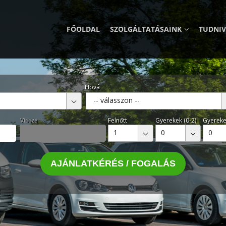
FŐOLDAL
SZOLGÁLTATÁSAINK
TUDNI
Hová
-- válasszon --
Vissza
Felnőtt
Gyerekek (0-2)
Gyereke
1
0
0
AJÁNLATKÉRÉS / FOGALÁS