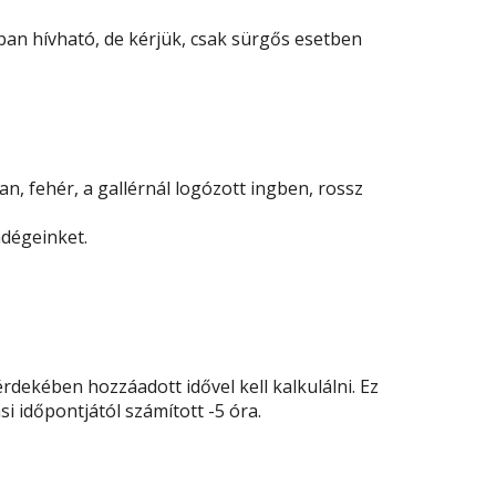
ban hívható, de kérjük, csak sürgős esetben
, fehér, a gallérnál logózott ingben, rossz
ndégeinket.
érdekében hozzáadott idővel kell kalkulálni. Ez
si időpontjától számított -5 óra.