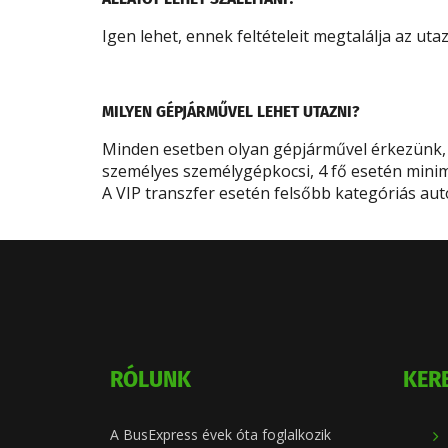
Igen lehet, ennek feltételeit megtalálja az uta
MILYEN GÉPJÁRMŰVEL LEHET UTAZNI?
Minden esetben olyan gépjárművel érkezünk, 
személyes személygépkocsi, 4 fő esetén mini
A VIP transzfer esetén felsőbb kategóriás aut
RÓLUNK
KER
A BusExpress évek óta foglalkozik