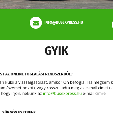
INFO@BUSEXPRESS.HU
GYIK
ST AZ ONLINE FOGLALÁSI RENDSZERBŐL?
n küldi a visszaigazolást, amikor Ön befoglal. Ha mégsem k
pam /szemét boxot), vagy rosszul adta meg az e-mail címet (k
, hogy írjon, nekünk az
info@busexpress.hu
e-mail címre.
L SÜRGŐS ESETBEN?