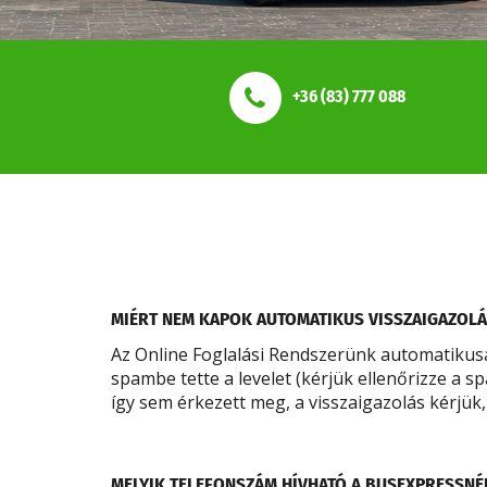
+36 (83) 777 088
MIÉRT NEM KAPOK AUTOMATIKUS VISSZAIGAZOLÁ
Az Online Foglalási Rendszerünk automatikusa
spambe tette a levelet (kérjük ellenőrizze a s
így sem érkezett meg, a visszaigazolás kérjük
MELYIK TELEFONSZÁM HÍVHATÓ A BUSEXPRESSNÉ