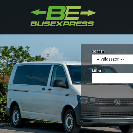
Honnan
-- válasszon --
Mikor