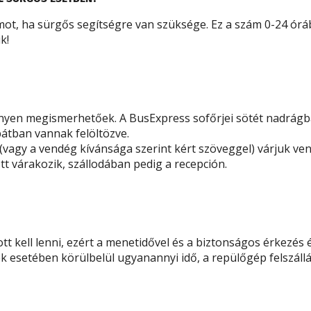
mot, ha sürgős segítségre van szüksége. Ez a szám 0-24 órá
ük!
nyen megismerhetőek. A BusExpress sofőrjei sötét nadrágban
bátban vannak felöltözve.
(vagy a vendég kívánsága szerint kért szöveggel) várjuk ve
tt várakozik, szállodában pedig a recepción.
ott kell lenni, ezért a menetidővel és a biztonságos érkezés 
k esetében körülbelül ugyanannyi idő, a repülőgép felszállá