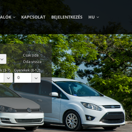
VALÓK
KAPCSOLAT
BEJELENTKEZÉS
HU
Csak oda
Oda-vissza
k (3-7)
Gyerekek (8-12)
0