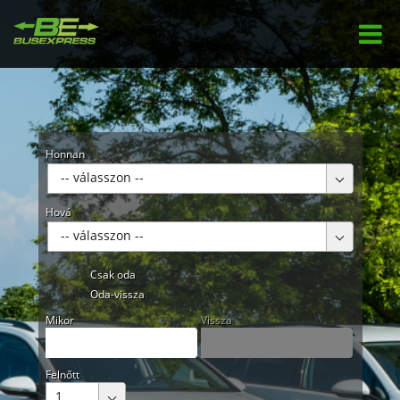
Honnan
-- válasszon --
Hová
-- válasszon --
Csak oda
Oda-vissza
Mikor
Vissza
Felnőtt
1