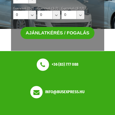
Gyerekek (0-2)
Gyerekek (3-7)
Gyerekek (8-12)
0
0
0
AJÁNLATKÉRÉS / FOGALÁS
Sütiket használunk, hogy még jobb felhasználói
+36 (83) 777 088
élményt és személyre szabottabb ajánlatokat
kínálhassunk. A sütik beállításait bármikor
megváltoztathatod.
Még több információ
INFO@BUSEXPRESS.HU
Elfogadom