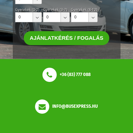
Gyerekek (0-2)
Gyerekek (3-7)
Gyerekek (8-12)
0
0
0
AJÁNLATKÉRÉS / FOGALÁS
+36 (83) 777 088
INFO@BUSEXPRESS.HU