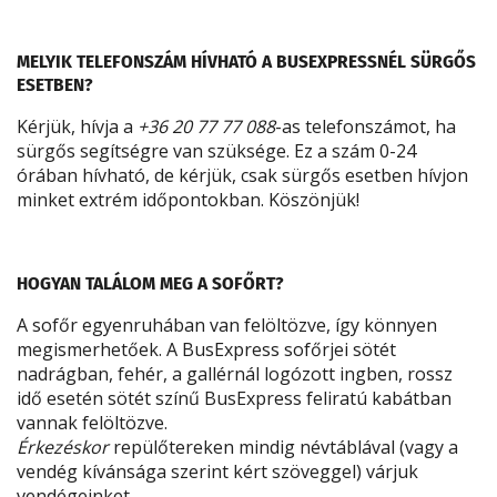
MELYIK TELEFONSZÁM HÍVHATÓ A BUSEXPRESSNÉL SÜRGŐS
ESETBEN?
Kérjük, hívja a
+36 20 77 77 088
-as telefonszámot, ha
sürgős segítségre van szüksége. Ez a szám 0-24
órában hívható, de kérjük, csak sürgős esetben hívjon
minket extrém időpontokban. Köszönjük!
HOGYAN TALÁLOM MEG A SOFŐRT?
A sofőr egyenruhában van felöltözve, így könnyen
megismerhetőek. A BusExpress sofőrjei sötét
nadrágban, fehér, a gallérnál logózott ingben, rossz
idő esetén sötét színű BusExpress feliratú kabátban
vannak felöltözve.
Érkezéskor
repülőtereken mindig névtáblával (vagy a
vendég kívánsága szerint kért szöveggel) várjuk
vendégeinket.