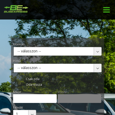
Honnan
-- válasszon --
Hová
-- válasszon --
Csak oda
Oda-vissza
Mikor
Vissza
Felnőtt
1