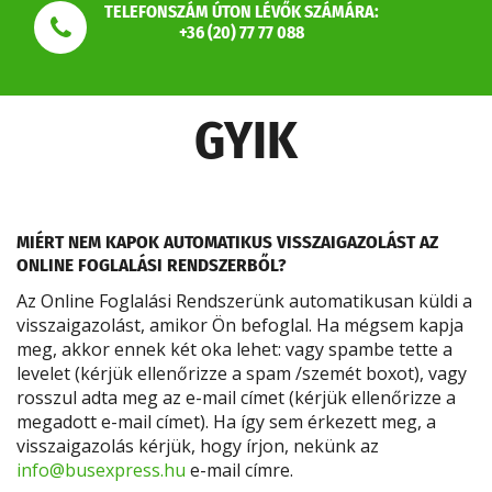
TELEFONSZÁM ÚTON LÉVŐK SZÁMÁRA:
+36 (20) 77 77 088
GYIK
MIÉRT NEM KAPOK AUTOMATIKUS VISSZAIGAZOLÁST AZ
ONLINE FOGLALÁSI RENDSZERBŐL?
Az Online Foglalási Rendszerünk automatikusan küldi a
visszaigazolást, amikor Ön befoglal. Ha mégsem kapja
meg, akkor ennek két oka lehet: vagy spambe tette a
levelet (kérjük ellenőrizze a spam /szemét boxot), vagy
rosszul adta meg az e-mail címet (kérjük ellenőrizze a
megadott e-mail címet). Ha így sem érkezett meg, a
visszaigazolás kérjük, hogy írjon, nekünk az
info@busexpress.hu
e-mail címre.