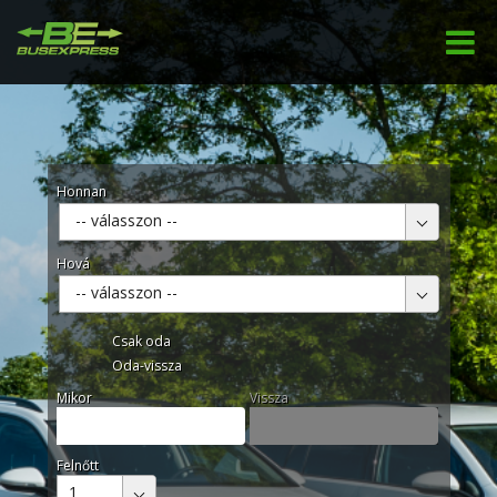
Honnan
-- válasszon --
Hová
-- válasszon --
Csak oda
Oda-vissza
Mikor
Vissza
Felnőtt
1