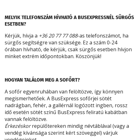
MELYIK TELEFONSZÁM HÍVHATÓ A BUSEXPRESSNÉL SÜRGŐS
ESETBEN?
Kérjük, hívja a
+36 20 77 77 088
-as telefonszámot, ha
sürgős segítségre van szüksége. Ez a szám 0-24
órában hívható, de kérjük, csak sürgős esetben hívjon
minket extrém időpontokban. Köszönjük!
HOGYAN TALÁLOM MEG A SOFŐRT?
A sofőr egyenruhában van felöltözve, így könnyen
megismerhetőek. A BusExpress sofőrjei sötét
nadrágban, fehér, a gallérnál logózott ingben, rossz
idő esetén sötét színű BusExpress feliratú kabátban
vannak felöltözve.
Érkezéskor
repülőtereken mindig névtáblával (vagy a
vendég kívánsága szerint kért szöveggel) várjuk
vendégeinket.