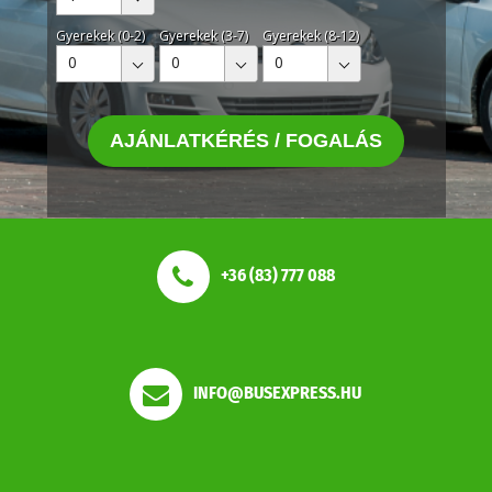
Gyerekek (0-2)
Gyerekek (3-7)
Gyerekek (8-12)
0
0
0
AJÁNLATKÉRÉS / FOGALÁS
+36 (83) 777 088
INFO@BUSEXPRESS.HU