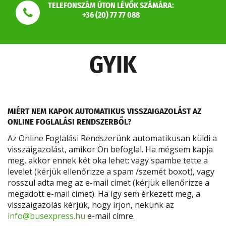
TELEFONSZÁM ÚTON LÉVŐK SZÁMÁRA:
+36 (20) 77 77 088
GYIK
MIÉRT NEM KAPOK AUTOMATIKUS VISSZAIGAZOLÁST AZ
ONLINE FOGLALÁSI RENDSZERBŐL?
Az Online Foglalási Rendszerünk automatikusan küldi a
visszaigazolást, amikor Ön befoglal. Ha mégsem kapja
meg, akkor ennek két oka lehet: vagy spambe tette a
levelet (kérjük ellenőrizze a spam /szemét boxot), vagy
rosszul adta meg az e-mail címet (kérjük ellenőrizze a
megadott e-mail címet). Ha így sem érkezett meg, a
visszaigazolás kérjük, hogy írjon, nekünk az
info@busexpress.hu
e-mail címre.