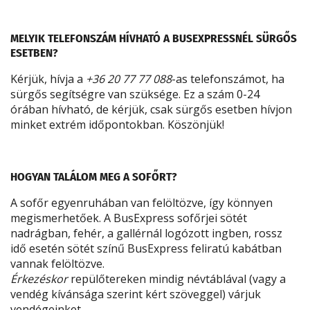
MELYIK TELEFONSZÁM HÍVHATÓ A BUSEXPRESSNÉL SÜRGŐS
ESETBEN?
Kérjük, hívja a
+36 20 77 77 088
-as telefonszámot, ha
sürgős segítségre van szüksége. Ez a szám 0-24
órában hívható, de kérjük, csak sürgős esetben hívjon
minket extrém időpontokban. Köszönjük!
HOGYAN TALÁLOM MEG A SOFŐRT?
A sofőr egyenruhában van felöltözve, így könnyen
megismerhetőek. A BusExpress sofőrjei sötét
nadrágban, fehér, a gallérnál logózott ingben, rossz
idő esetén sötét színű BusExpress feliratú kabátban
vannak felöltözve.
Érkezéskor
repülőtereken mindig névtáblával (vagy a
vendég kívánsága szerint kért szöveggel) várjuk
vendégeinket.