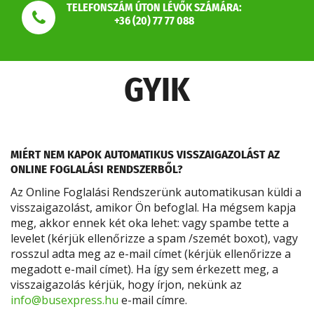
TELEFONSZÁM ÚTON LÉVŐK SZÁMÁRA:
+36 (20) 77 77 088
GYIK
MIÉRT NEM KAPOK AUTOMATIKUS VISSZAIGAZOLÁST AZ
ONLINE FOGLALÁSI RENDSZERBŐL?
Az Online Foglalási Rendszerünk automatikusan küldi a
visszaigazolást, amikor Ön befoglal. Ha mégsem kapja
meg, akkor ennek két oka lehet: vagy spambe tette a
levelet (kérjük ellenőrizze a spam /szemét boxot), vagy
rosszul adta meg az e-mail címet (kérjük ellenőrizze a
megadott e-mail címet). Ha így sem érkezett meg, a
visszaigazolás kérjük, hogy írjon, nekünk az
info@busexpress.hu
e-mail címre.