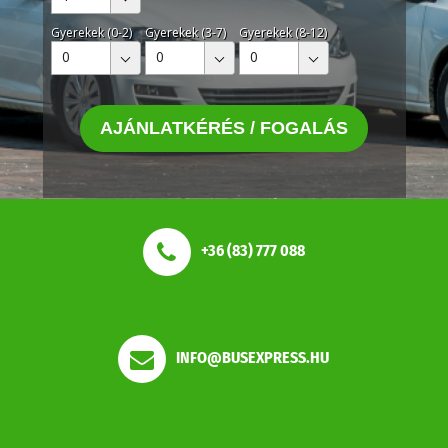
Gyerekek (0-2)
Gyerekek (3-7)
Gyerekek (8-12)
0
0
0
AJÁNLATKÉRÉS / FOGALÁS
+36 (83) 777 088
INFO@BUSEXPRESS.HU