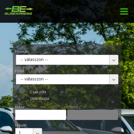
Honnan
-- válasszon --
Hová
-- válasszon --
Csak oda
Oda-vissza
Mikor
Vissza
Felnőtt
1