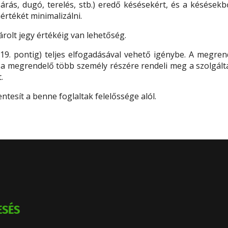
lezárás, dugó, terelés, stb.) eredő késésekért, és a késése
értékét minimalizálni.
rolt jegy értékéig van lehetőség.
l a 19. pontig) teljes elfogadásával vehető igénybe. A meg
n a megrendelő több személy részére rendeli meg a szolgá
.
ntesít a benne foglaltak felelőssége alól.
ESÉS