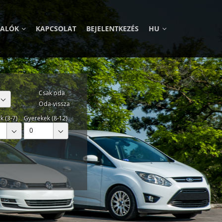
VALÓK
KAPCSOLAT
BEJELENTKEZÉS
HU
Csak oda
Oda-vissza
k (3-7)
Gyerekek (8-12)
0