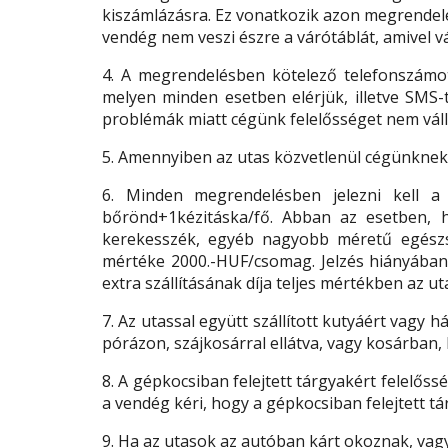
kiszámlázásra. Ez vonatkozik azon megrendelés
vendég nem veszi észre a várótáblát, amivel vá
4. A megrendelésben kötelező telefonszám
melyen minden esetben elérjük, illetve SM
problémák miatt cégünk felelősséget nem váll
5. Amennyiben az utas közvetlenül cégünknek fiz
6. Minden megrendelésben jelezni kell a 
bőrönd+1kézitáska/fő. Abban az esetben, h
kerekesszék, egyéb nagyobb méretű egészség
mértéke 2000.-HUF/csomag. Jelzés hiányában
extra szállításának díja teljes mértékben az uta
7. Az utassal együtt szállított kutyáért vagy há
pórázon, szájkosárral ellátva, vagy kosárban,
8. A gépkocsiban felejtett tárgyakért felelős
a vendég kéri, hogy a gépkocsiban felejtett tár
9. Ha az utasok az autóban kárt okoznak, vagy