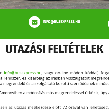
INFO@BUSEXPRESS.HU
UTAZÁSI FELTÉTELEK
n:
info@busexpress.hu
, vagy on-line módon kóddal) fog
a a rendszer, és kizárólag az írásban visszaigazolt megren
 a megrendelő és a szolgáltató közötti szerződésnek minősü
Amennyiben a módosítás más megrendeléssel ütközik, úgy a
en az utazás megkezdése előtt 72 órával van lehetőség, e