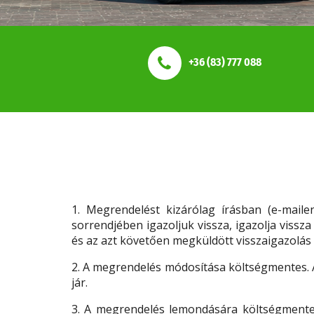
+36 (83) 777 088
1. Megrendelést kizárólag írásban (e-maile
sorrendjében igazoljuk vissza, igazolja vissz
és az azt követően megküldött visszaigazolás
2. A megrendelés módosítása költségmentes. 
jár.
3. A megrendelés lemondására költségmentes