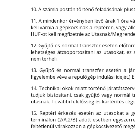
10. A számla postán történő feladásának plusz 
11. A mindenkor érvényben lévő árak 1 óra v
kell várnia a gépkocsinak a reptéren, vagy á
HUF-ot kell megfizetnie az Utasnak/Megrende
12. Gyűjtő és normál transzfer esetén előfor
lehetséges átcsoportosítani az utasokat, ez 
nem terheli.
13. Gyűjtő és normál transzfer esetén a jár
figyelembe véve a repülőgép indulási idejét.) 
14. Technikai okok miatt történő járatátszerv
tudjuk biztosítani, csak gyűjtő vagy normál t
utasnak. További felelősség és kártérítés cég
15. Reptéri érkezés esetén az utasokat a g
terminálon (2/A,2/B) adott esetben egyszerre
feltétlenül várakozzon a gépkocsivezető megé