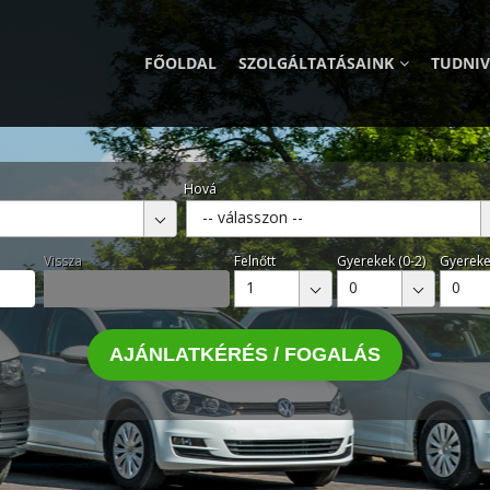
FŐOLDAL
SZOLGÁLTATÁSAINK
TUDNI
Hová
-- válasszon --
Vissza
Felnőtt
Gyerekek (0-2)
Gyereke
1
0
0
AJÁNLATKÉRÉS / FOGALÁS