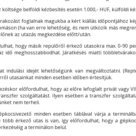
költsége belföldi kézbesítés esetén 1.000,- HUF, külföldi ké
árakozást foglalnak magukba a kért kiállás időpontjához k
llomáson (ha van erre lehetőség, és nem ütközik más megre
lőnek az utazás megkezdése előtt/után.
dulhat, hogy másik repülőről érkező utasokra max. 0-90 per
az idő meghosszabbodhat. Járatkésés miatti többletvárako
at indulási idejét lehetőségünk van megváltoztatni. (Rep
Erről utasainkat minden esetben időben értesítjük.
ezéskor előfordulhat, hogy az előre lefoglalt privát vagy 
ranszfer szolgáltatást. Ilyen esetben a transzfer szolgáltat
ünket nem terheli.
épkocsivezető minden esetben táblával várja a terminálb
 több érkező utas is van, így előfordulhat, hogy a gépko
rkezéséig a terminálon belül.