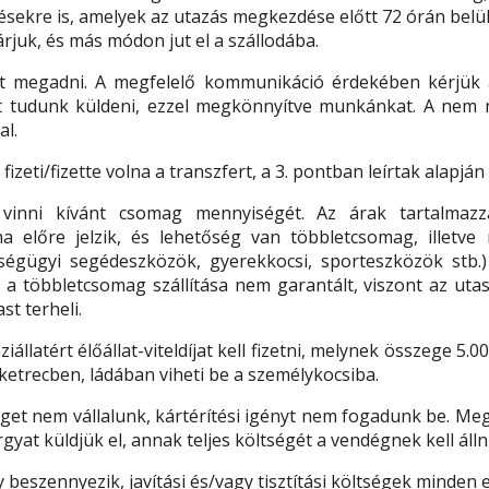
ekre is, amelyek az utazás megkezdése előtt 72 órán belül 
rjuk, és más módon jut el a szállodába.
ot megadni. A megfelelő kommunikáció érdekében kérjük
S-t tudunk küldeni, ezzel megkönnyítve munkánkat. A nem
al.
eti/fizette volna a transzfert, a 3. pontban leírtak alapján 
vinni kívánt csomag mennyiségét. Az árak tartalmazzá
a előre jelzik, és lehetőség van többletcsomag, illet
ügyi segédeszközök, gyerekkocsi, sporteszközök stb.) sz
 a többletcsomag szállítása nem garantált, viszont az u
st terheli.
ziállatért élőállat-viteldíjat kell fizetni, melynek összege 5.0
 ketrecben, ládában viheti be a személykocsiba.
séget nem vállalunk, kártérítési igényt nem fogadunk be. M
gyat küldjük el, annak teljes költségét a vendégnek kell álln
 beszennyezik, javítási és/vagy tisztítási költségek minden 