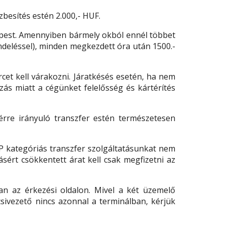
zbesítés estén 2.000,- HUF.
épest. Amennyiben bármely okból ennél többet
ndeléssel), minden megkezdett óra után 1500.-
cet kell várakozni. Járatkésés esetén, ha nem
zás miatt a cégünket felelősség és kártérítés
térre irányuló transzfer estén természetesen
VIP kategóriás transzfer szolgáltatásunkat nem
ásért csökkentett árat kell csak megfizetni az
an az érkezési oldalon. Mivel a két üzemelő
csivezető nincs azonnal a terminálban, kérjük