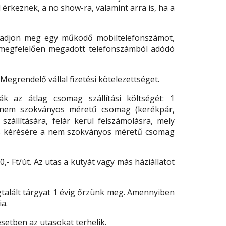
érkeznek, a no show-ra, valamint arra is, ha a
 adjon meg egy működő mobiltelefonszámot,
 megfelelően megadott telefonszámból adódó
Megrendelő vállal fizetési kötelezettséget.
k az átlag csomag szállítási költségét: 1
ve nem szokványos méretű csomag (kerékpár,
állítására, felár kerül felszámolásra, mely
tas kérésére a nem szokványos méretű csomag
00,- Ft/út. Az utas a kutyát vagy más háziállatot
egtalált tárgyat 1 évig őrzünk meg. Amennyiben
ia.
esetben az utasokat terhelik.