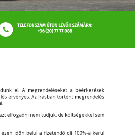
TELEFONSZÁM ÚTON LÉVŐK SZÁMÁRA:
+36 (20) 77 77 088
adunk el. A megrendeléseket a beérkezések
delés érvényes. Az írásban történt megrendelés
l.
zt elfogadni nem tudjuk, de költségekkel sem
zen időn belül a fizetendő díj 100%-a kerül