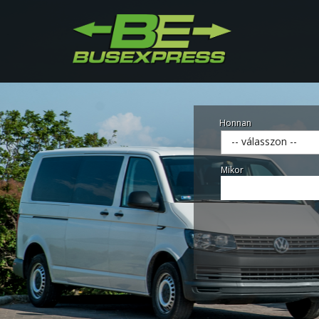
Honnan
-- válasszon --
Mikor