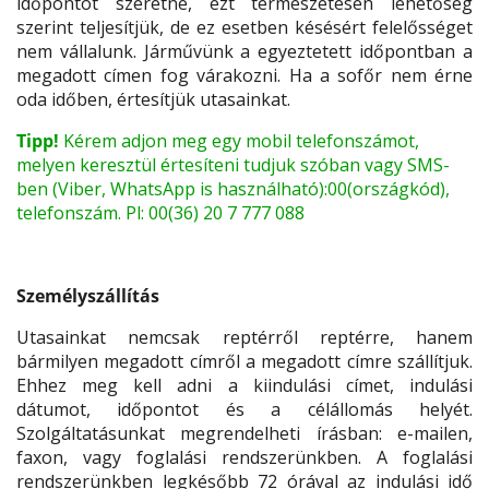
időpontot szeretne, ezt természetesen lehetőség
szerint teljesítjük, de ez esetben késésért felelősséget
nem vállalunk. Járművünk a egyeztetett időpontban a
megadott címen fog várakozni. Ha a sofőr nem érne
oda időben, értesítjük utasainkat.
Tipp!
Kérem adjon meg egy mobil telefonszámot,
melyen keresztül értesíteni tudjuk szóban vagy SMS-
ben (Viber, WhatsApp is használható):00(országkód),
telefonszám. Pl: 00(36) 20 7 777 088
Személyszállítás
Utasainkat nemcsak reptérről reptérre, hanem
bármilyen megadott címről a megadott címre szállítjuk.
Ehhez meg kell adni a kiindulási címet, indulási
dátumot, időpontot és a célállomás helyét.
Szolgáltatásunkat megrendelheti írásban: e-mailen,
faxon, vagy foglalási rendszerünkben. A foglalási
rendszerünkben legkésőbb 72 órával az indulási idő