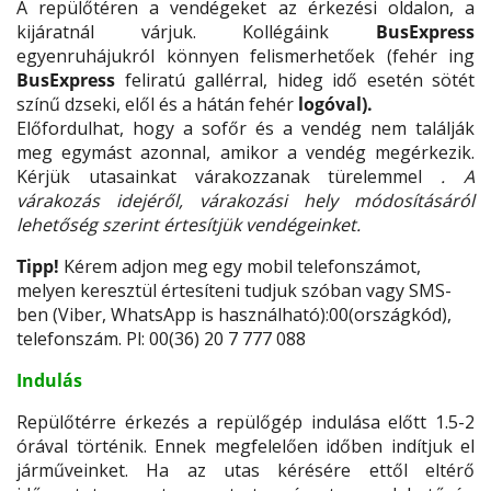
A repülőtéren a vendégeket az érkezési oldalon, a
kijáratnál várjuk. Kollégáink
BusExpress
egyenruhájukról könnyen felismerhetőek (fehér ing
BusExpress
feliratú gallérral, hideg idő esetén sötét
színű dzseki, elől és a hátán fehér
logóval).
Előfordulhat, hogy a sofőr és a vendég nem találják
meg egymást azonnal, amikor a vendég megérkezik.
Kérjük utasainkat várakozzanak türelemmel
. A
várakozás idejéről, várakozási hely módosításáról
lehetőség szerint értesítjük vendégeinket.
Tipp!
Kérem adjon meg egy mobil telefonszámot,
melyen keresztül értesíteni tudjuk szóban vagy SMS-
ben (Viber, WhatsApp is használható):00(országkód),
telefonszám. Pl: 00(36) 20 7 777 088
Indulás
Repülőtérre érkezés a repülőgép indulása előtt 1.5-2
órával történik. Ennek megfelelően időben indítjuk el
járműveinket. Ha az utas kérésére ettől eltérő