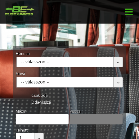
Honnan
-- válasszon --
Hová
-- válasszon --
Csak oda
Oda-vissza
Mikor
Vissza
Felnőtt
1