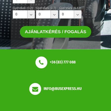
Gyerekek (0-2)
Gyerekek (3-7)
Gyerekek (8-12)
0
0
0
AJÁNLATKÉRÉS / FOGALÁS
+36 (83) 777 088
INFO@BUSEXPRESS.HU