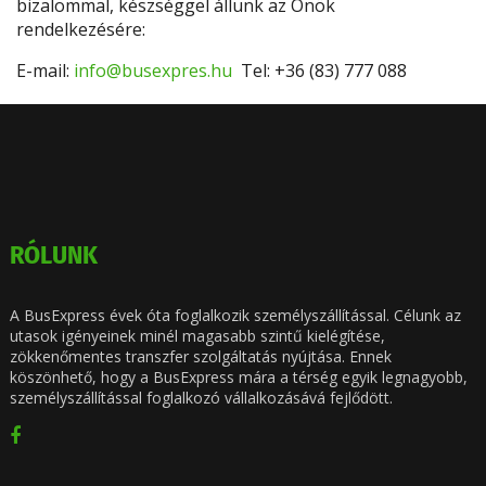
bizalommal, készséggel állunk az Önök
rendelkezésére:
E-mail:
info@busexpres.hu
Tel: +36 (83) 777 088
RÓLUNK
A BusExpress évek óta foglalkozik személyszállítással. Célunk az
utasok igényeinek minél magasabb szintű kielégítése,
zökkenőmentes transzfer szolgáltatás nyújtása. Ennek
köszönhető, hogy a BusExpress mára a térség egyik legnagyobb,
személyszállítással foglalkozó vállalkozásává fejlődött.