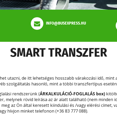
INFO@BUSEXPRESS.HU
SMART TRANSZFER
het utazni, de itt lehetséges hosszabb várakozási idő, mint
b szolgáltatás hasonló, mint a többi transzfertípus esetén
lalási rendszerünk (
ÁRKALKULÁCIÓ-FOGLALÁS box)
kitölt
, melynek rövid leírása az ár alatt található (nem minden i
 meg az Ön által keresett kiindulási és /vagy elérési címet, 
agy hívjon minket telefonon (+36 83 777 088).