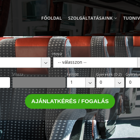
FŐOLDAL
SZOLGÁLTATÁSAINK
TUDNI
Hová
-- válasszon --
Vissza
Felnőtt
Gyerekek (0-2)
Gyereke
1
0
0
AJÁNLATKÉRÉS / FOGALÁS