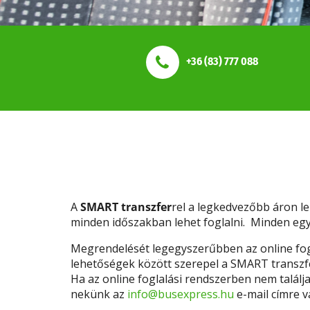
+36 (83) 777 088
A
SMART transzfer
rel a legkedvezőbb áron le
minden időszakban lehet foglalni. Minden egyé
Megrendelését legegyszerűbben az online fog
lehetőségek között szerepel a SMART transzfer
Ha az online foglalási rendszerben nem találja
nekünk az
info@busexpress.hu
e-mail címre v