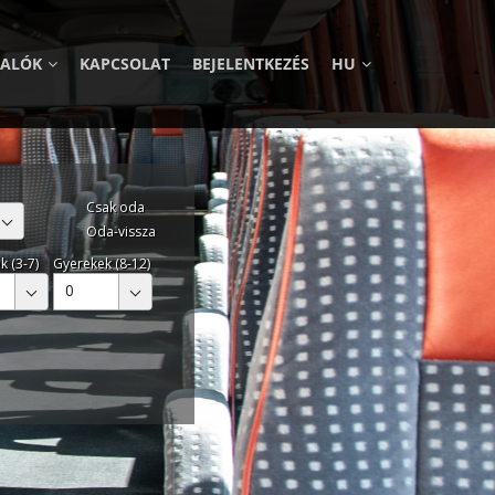
VALÓK
KAPCSOLAT
BEJELENTKEZÉS
HU
Csak oda
Oda-vissza
k (3-7)
Gyerekek (8-12)
0