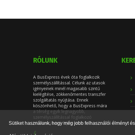
RÓLUNK
KER
A BusExpress évek óta foglalkozik
személyszállítással. Célunk az utasok
igényeinek minél magasabb szintű
kielégítése, zökkenőmentes transzfer
szolgáltatás nyújtása. Ennek
köszönhető, hogy a BusExpress mára
a térség egyik legnagyobb,
személyszállítással foglalkozó
vállalkozásává fejlődött.
Sütiket használunk, hogy még jobb felhasználói élményt és 