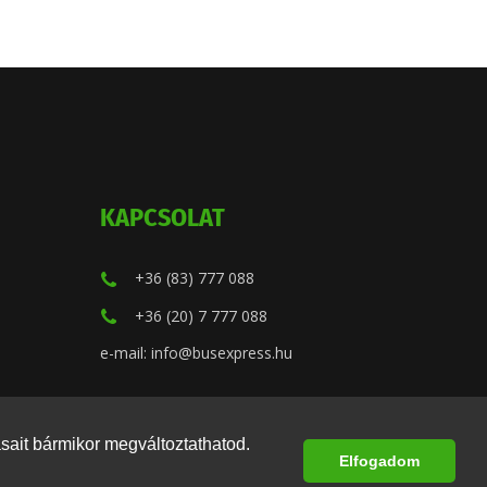
KAPCSOLAT
+36 (83) 777 088
+36 (20) 7 777 088
e-mail: info@busexpress.hu
ásait bármikor megváltoztathatod.
Elfogadom