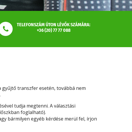
TELEFONSZÁM ÚTON LÉVŐK SZÁMÁRA:
+36 (20) 77 77 088
 a gyűjtő transzfer esetén, továbbá nem
.
ésével tudja megtenni. A választási
dőszkban foglalható).
vagy bármilyen egyéb kérdése merül fel, írjon