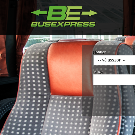
Honnan
-- válasszon --
Mikor