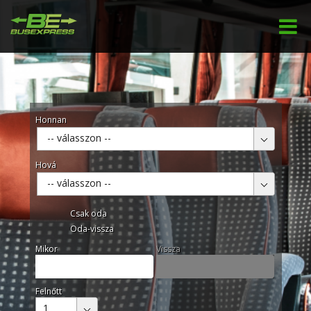
Honnan
-- válasszon --
Hová
-- válasszon --
Csak oda
Oda-vissza
Mikor
Vissza
Felnőtt
1