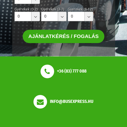
Gyerekek (0-2)
Gyerekek (3-7)
Gyerekek (8-12)
0
0
0
AJÁNLATKÉRÉS / FOGALÁS
+36 (83) 777 088
INFO@BUSEXPRESS.HU