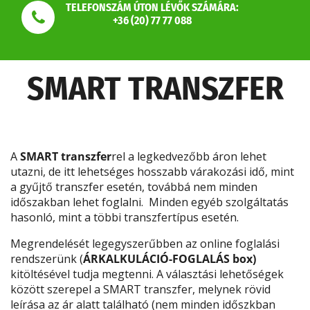
TELEFONSZÁM ÚTON LÉVŐK SZÁMÁRA:
+36 (20) 77 77 088
SMART TRANSZFER
A
SMART transzfer
rel a legkedvezőbb áron lehet
utazni, de itt lehetséges hosszabb várakozási idő, mint
a gyűjtő transzfer esetén, továbbá nem minden
időszakban lehet foglalni. Minden egyéb szolgáltatás
hasonló, mint a többi transzfertípus esetén.
Megrendelését legegyszerűbben az online foglalási
rendszerünk (
ÁRKALKULÁCIÓ-FOGLALÁS box)
kitöltésével tudja megtenni. A választási lehetőségek
között szerepel a SMART transzfer, melynek rövid
leírása az ár alatt található (nem minden időszkban