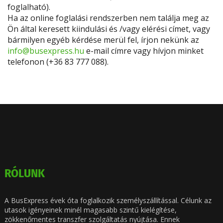
foglalható).
Ha az online foglalási rendszerben nem találja meg az
Ön által keresett kiindulási és /vagy elérési címet, vagy
bármilyen egyéb kérdése merül fel, írjon nekünk az
info@busexpress.hu
e-mail címre vagy hívjon minket
telefonon (+36 83 777 088).
RÓLUNK
A BusExpress évek óta foglalkozik személyszállítással. Célunk az
utasok igényeinek minél magasabb szintű kielégítése,
zökkenőmentes transzfer szolgáltatás nyújtása. Ennek