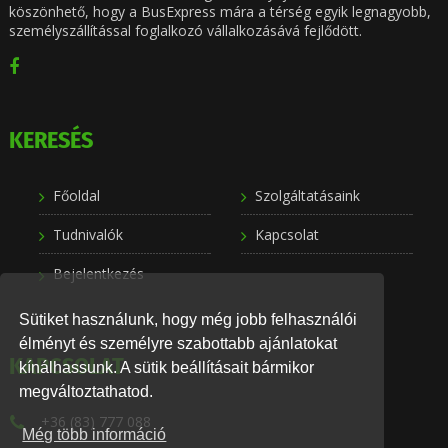
köszönhető, hogy a BusExpress mára a térség egyik legnagyobb,
személyszállítással foglalkozó vállalkozásává fejlődött.
KERESÉS
Főoldal
Szolgáltatásaink
Tudnivalók
Kapcsolat
Bejelentkezés
Sütiket használunk, hogy még jobb felhasználói
élményt és személyre szabottabb ajánlatokat
KAPCSOLAT
kínálhassunk. A sütik beállításait bármikor
megváltoztathatod.
+36 (83) 777 088
Még több információ