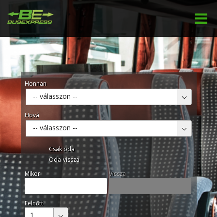
Honnan
-- válasszon --
Hová
-- válasszon --
Csak oda
Oda-vissza
Mikor
Vissza
Felnőtt
1