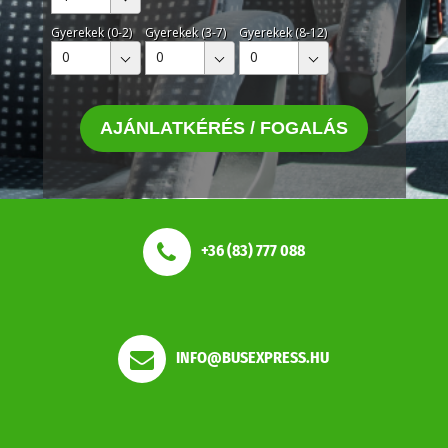
Gyerekek (0-2)
Gyerekek (3-7)
Gyerekek (8-12)
0
0
0
AJÁNLATKÉRÉS / FOGALÁS
+36 (83) 777 088
INFO@BUSEXPRESS.HU