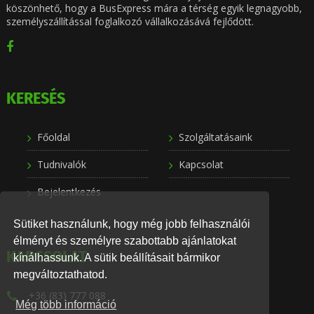
köszönhető, hogy a BusExpress mára a térség egyik legnagyobb,
személyszállítással foglalkozó vállalkozásává fejlődött.
KERESÉS
Főoldal
Szolgáltatásaink
Tudnivalók
Kapcsolat
Bejelentkezés
Sütiket használunk, hogy még jobb felhasználói
élményt és személyre szabottabb ajánlatokat
KAPCSOLAT
kínálhassunk. A sütik beállításait bármikor
megváltoztathatod.
+36 (83) 777 088
Még több információ