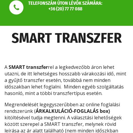
TELEFONSZÁM ÚTON LÉVŐK SZÁMÁRA:
+36 (20) 77 77 088
SMART TRANSZFER
A
SMART transzfer
rel a legkedvezőbb áron lehet
utazni, de itt lehetséges hosszabb várakozási idő, mint
a gyűjtő transzfer esetén, továbbá nem minden
időszakban lehet foglalni. Minden egyéb szolgáltatás
hasonló, mint a többi transzfertípus esetén.
Megrendelését legegyszerűbben az online foglalási
rendszerünk (
ÁRKALKULÁCIÓ-FOGLALÁS box)
kitöltésével tudja megtenni. A választási lehetőségek
között szerepel a SMART transzfer, melynek rövid
leírása az ár alatt található (nem minden időszkban