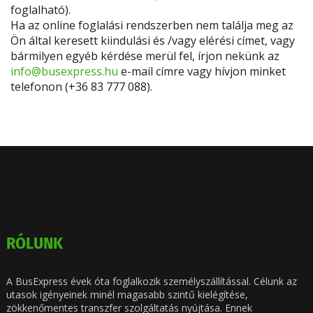
foglalható).
Ha az online foglalási rendszerben nem találja meg az
Ön által keresett kiindulási és /vagy elérési címet, vagy
bármilyen egyéb kérdése merül fel, írjon nekünk az
info@busexpress.hu
e-mail címre vagy hívjon minket
telefonon (+36 83 777 088).
RÓLUNK
A BusExpress évek óta foglalkozik személyszállítással. Célunk az
utasok igényeinek minél magasabb szintű kielégítése,
zökkenőmentes transzfer szolgáltatás nyújtása. Ennek