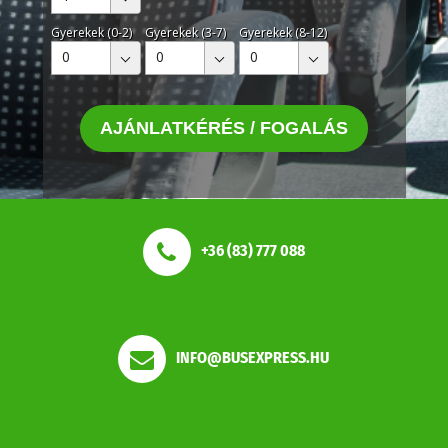
Gyerekek (0-2)
Gyerekek (3-7)
Gyerekek (8-12)
0
0
0
AJÁNLATKÉRÉS / FOGALÁS
+36 (83) 777 088
INFO@BUSEXPRESS.HU