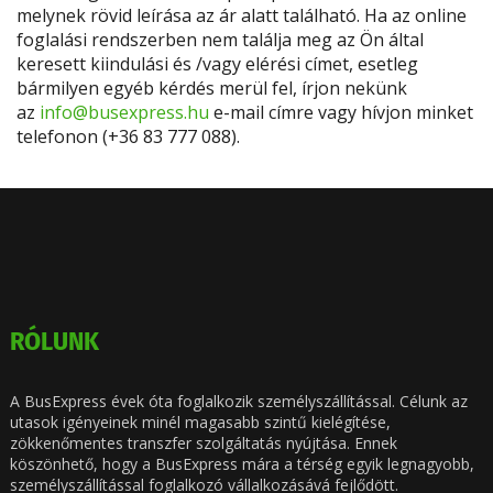
melynek rövid leírása az ár alatt található. Ha az online
foglalási rendszerben nem találja meg az Ön által
keresett kiindulási és /vagy elérési címet, esetleg
bármilyen egyéb kérdés merül fel, írjon nekünk
az
info@busexpress.hu
e-mail címre vagy hívjon minket
telefonon (+36 83 777 088).
RÓLUNK
A BusExpress évek óta foglalkozik személyszállítással. Célunk az
utasok igényeinek minél magasabb szintű kielégítése,
zökkenőmentes transzfer szolgáltatás nyújtása. Ennek
köszönhető, hogy a BusExpress mára a térség egyik legnagyobb,
személyszállítással foglalkozó vállalkozásává fejlődött.