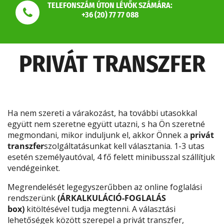
TELEFONSZÁM ÚTON LÉVŐK SZÁMÁRA:
+36 (20) 77 77 088
PRIVÁT TRANSZFER
Ha nem szereti a várakozást, ha további utasokkal
együtt nem szeretne együtt utazni, s ha Ön szeretné
megmondani, mikor induljunk el, akkor Önnek a
privát
transzfer
szolgáltatásunkat kell választania. 1-3 utas
esetén személyautóval, 4 fő felett minibusszal szállítjuk
vendégeinket.
Megrendelését legegyszerűbben az online foglalási
rendszerünk
(ÁRKALKULÁCIÓ-FOGLALÁS
box)
kitöltésével tudja megtenni. A választási
lehetőségek között szerepel a privát transzfer,