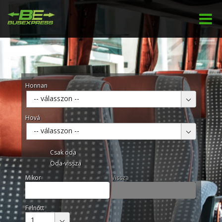
Honnan
-- válasszon --
Hová
-- válasszon --
Csak oda
Oda-vissza
Mikor
Vissza
Felnőtt
1