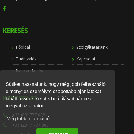
KERESÉS
Főoldal
Szolgáltatásaink
Tudnivalók
Kapcsolat
Bejelentkezés
Sütiket használunk, hogy még jobb felhasználói
élményt és személyre szabottabb ajánlatokat
KAPCSOLAT
kínálhassunk. A sütik beállításait bármikor
megváltoztathatod.
+36 (83) 777 088
Még több információ
+36 (20) 7 777 088