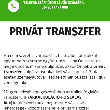
TELEFONSZÁM ÚTON LÉVŐK SZÁMÁRA:
+36 (20) 77 77 088
PRIVÁT TRANSZFER
Ha nem szereti a várakozást, ha további utasokkal
együtt nem szeretne együtt utazni, s ha Ön szeretné
megmondani, mikor induljunk el, akkor Önnek a
privát
transzfer
szolgáltatásunkat kell választania. 1-3 utas
esetén személyautóval, 4 fő felett minibusszal szállítjuk
vendégeinket.
Megrendelését legegyszerűbben az online foglalási
rendszerünk
(ÁRKALKULÁCIÓ-FOGLALÁS
box)
kitöltésével tudja megtenni. A választási
lehetőségek között szerepel a privát transzfer,