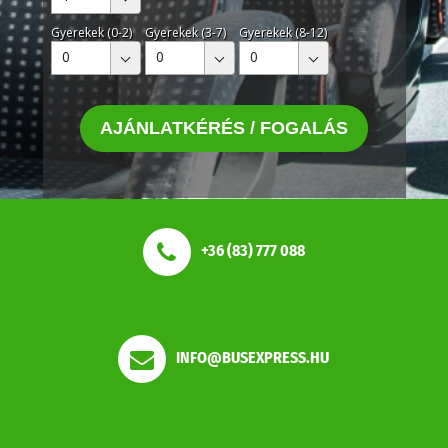
Gyerekek (0-2)
Gyerekek (3-7)
Gyerekek (8-12)
0
0
0
AJÁNLATKÉRÉS / FOGALÁS
+36 (83) 777 088
INFO@BUSEXPRESS.HU