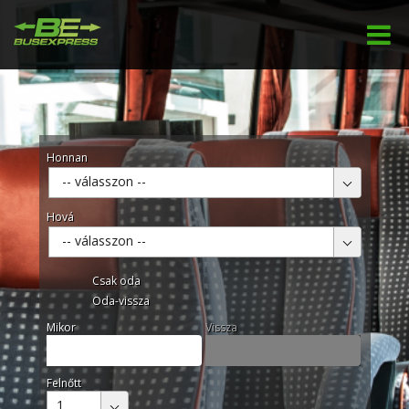
Honnan
-- válasszon --
Hová
-- válasszon --
Csak oda
Oda-vissza
Mikor
Vissza
Felnőtt
1