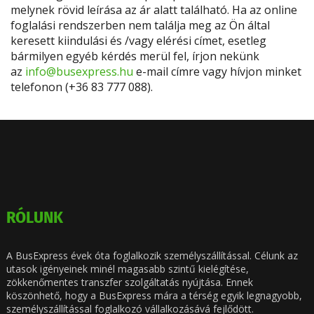
melynek rövid leírása az ár alatt található. Ha az online
foglalási rendszerben nem találja meg az Ön által
keresett kiindulási és /vagy elérési címet, esetleg
bármilyen egyéb kérdés merül fel, írjon nekünk
az
info@busexpress.hu
e-mail címre vagy hívjon minket
telefonon (+36 83 777 088).
RÓLUNK
A BusExpress évek óta foglalkozik személyszállítással. Célunk az
utasok igényeinek minél magasabb szintű kielégítése,
zökkenőmentes transzfer szolgáltatás nyújtása. Ennek
köszönhető, hogy a BusExpress mára a térség egyik legnagyobb,
személyszállítással foglalkozó vállalkozásává fejlődött.