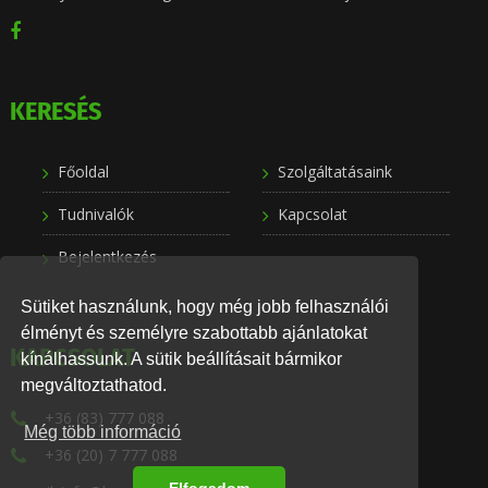
KERESÉS
Főoldal
Szolgáltatásaink
Tudnivalók
Kapcsolat
Bejelentkezés
Sütiket használunk, hogy még jobb felhasználói
élményt és személyre szabottabb ajánlatokat
KAPCSOLAT
kínálhassunk. A sütik beállításait bármikor
megváltoztathatod.
+36 (83) 777 088
Még több információ
+36 (20) 7 777 088