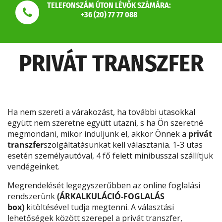
TELEFONSZÁM ÚTON LÉVŐK SZÁMÁRA:
+36 (20) 77 77 088
PRIVÁT TRANSZFER
Ha nem szereti a várakozást, ha további utasokkal
együtt nem szeretne együtt utazni, s ha Ön szeretné
megmondani, mikor induljunk el, akkor Önnek a
privát
transzfer
szolgáltatásunkat kell választania. 1-3 utas
esetén személyautóval, 4 fő felett minibusszal szállítjuk
vendégeinket.
Megrendelését legegyszerűbben az online foglalási
rendszerünk
(ÁRKALKULÁCIÓ-FOGLALÁS
box)
kitöltésével tudja megtenni. A választási
lehetőségek között szerepel a privát transzfer,