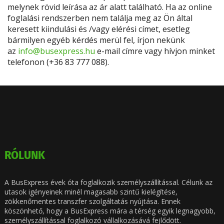
melynek rövid leírása az ár alatt található. Ha az online
foglalási rendszerben nem találja meg az Ön által
keresett kiindulási és /vagy elérési címet, esetleg
bármilyen egyéb kérdés merül fel, írjon nekünk
az
info@busexpress.hu
e-mail címre vagy hívjon minket
telefonon (+36 83 777 088).
RÓLUNK
A BusExpress évek óta foglalkozik személyszállítással. Célunk az
utasok igényeinek minél magasabb szintű kielégítése,
zökkenőmentes transzfer szolgáltatás nyújtása. Ennek
köszönhető, hogy a BusExpress mára a térség egyik legnagyobb,
személyszállítással foglalkozó vállalkozásává fejlődött.