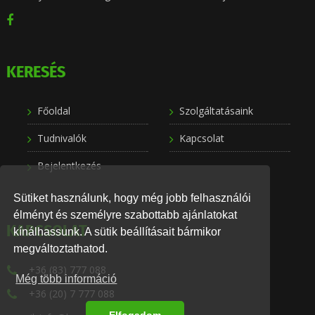
KERESÉS
Főoldal
Szolgáltatásaink
Tudnivalók
Kapcsolat
Bejelentkezés
Sütiket használunk, hogy még jobb felhasználói
élményt és személyre szabottabb ajánlatokat
KAPCSOLAT
kínálhassunk. A sütik beállításait bármikor
megváltoztathatod.
+36 (83) 777 088
Még több információ
+36 (20) 7 777 088