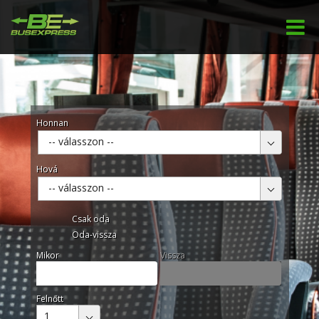
Honnan
-- válasszon --
Hová
-- válasszon --
Csak oda
Oda-vissza
Mikor
Vissza
Felnőtt
1