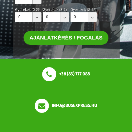
Gyerekek (0-2)
Gyerekek (3-7)
Gyerekek (8-12)
0
0
0
AJÁNLATKÉRÉS / FOGALÁS
+36 (83) 777 088
INFO@BUSEXPRESS.HU