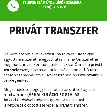
TELEFONSZÁM ÚTON LÉVŐK SZÁMÁRA:
+36 (20) 77 77 088
PRIVÁT TRANSZFER
Ha nem szereti a várakozást, ha további utasokkal
együtt nem szeretne együtt utazni, s ha Ön szeretné
megmondani, mikor induljunk el, akkor Önnek a
privát
transzfer
szolgáltatásunkat kell választania. 1-3 utas
esetén személyautóval, 4 fő felett minibusszal szállítjuk
vendégeinket.
Megrendelését legegyszerűbben az online foglalási
rendszerünk
(ÁRKALKULÁCIÓ-FOGLALÁS
box)
kitöltésével tudja megtenni. A választási
lehetőségek között szerepel a privát transzfer,