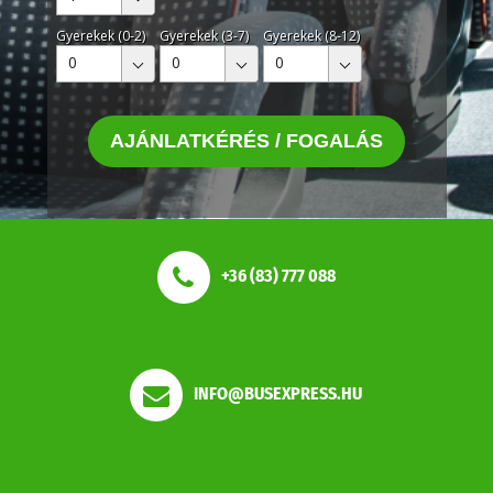
Gyerekek (0-2)
Gyerekek (3-7)
Gyerekek (8-12)
0
0
0
AJÁNLATKÉRÉS / FOGALÁS
+36 (83) 777 088
INFO@BUSEXPRESS.HU