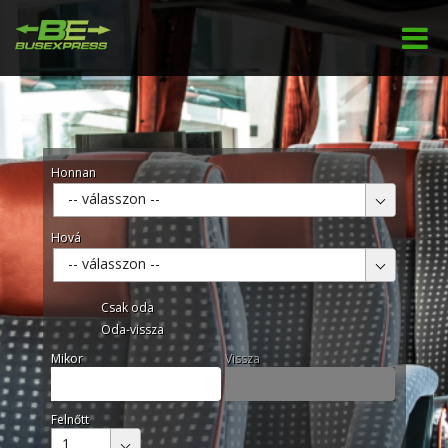
Honnan
-- válasszon --
Hová
-- válasszon --
Csak oda
Oda-vissza
Mikor
Vissza
Felnőtt
1