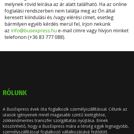
melynek rövid leírása az ár alatt található. Ha az online
foglalási rendszerben nem találja meg az Ön által
keresett kiindulási és /vagy elérési címet, esetleg
bármilyen egyéb kérdés merül fel, írjon nekünk
az
info@busexpress.hu
e-mail címre vagy hívjon minket
telefonon (+36 83 777 088).
RÓLUNK
A BusExpress évek óta foglalkozik személyszállítással. Célunk az
utasok igényeinek minél magasabb szintű kielégítése,
zökkenőmentes transzfer szolgáltatás nyújtása. Ennek
köszönhető, hogy a BusExpress mára a térség egyik legnagyobb,
személyszállítással foglalkozó vállalkozásává fejlődött.