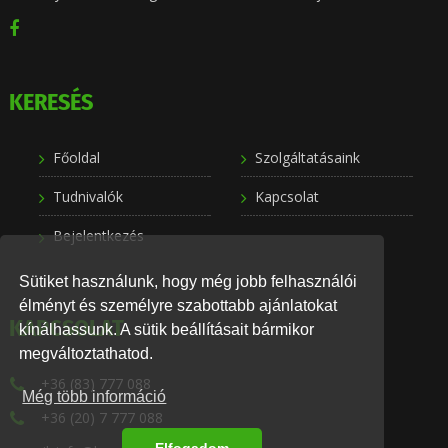
KERESÉS
Főoldal
Szolgáltatásaink
Tudnivalók
Kapcsolat
Bejelentkezés
Sütiket használunk, hogy még jobb felhasználói
élményt és személyre szabottabb ajánlatokat
KAPCSOLAT
kínálhassunk. A sütik beállításait bármikor
megváltoztathatod.
+36 (83) 777 088
Még több információ
+36 (20) 7 777 088