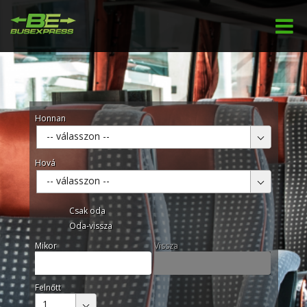
Honnan
-- válasszon --
Hová
-- válasszon --
Csak oda
Oda-vissza
Mikor
Vissza
Felnőtt
1