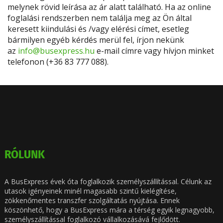
melynek rövid leírása az ár alatt található. Ha az online
foglalási rendszerben nem találja meg az Ön által
keresett kiindulási és /vagy elérési címet, esetleg
bármilyen egyéb kérdés merül fel, írjon nekünk
az
info@busexpress.hu
e-mail címre vagy hívjon minket
telefonon (+36 83 777 088).
RÓLUNK
A BusExpress évek óta foglalkozik személyszállítással. Célunk az
utasok igényeinek minél magasabb szintű kielégítése,
zökkenőmentes transzfer szolgáltatás nyújtása. Ennek
köszönhető, hogy a BusExpress mára a térség egyik legnagyobb,
személyszállítással foglalkozó vállalkozásává fejlődött.