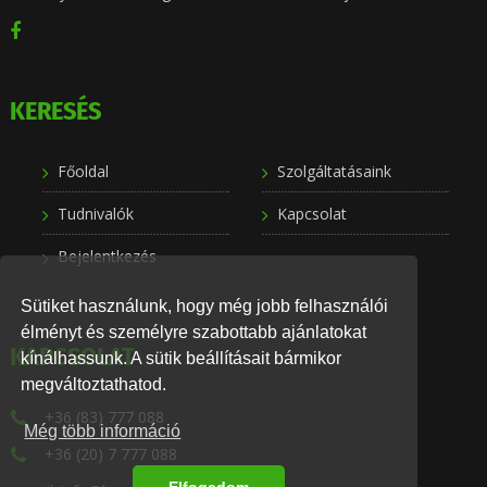
KERESÉS
Főoldal
Szolgáltatásaink
Tudnivalók
Kapcsolat
Bejelentkezés
Sütiket használunk, hogy még jobb felhasználói
élményt és személyre szabottabb ajánlatokat
KAPCSOLAT
kínálhassunk. A sütik beállításait bármikor
megváltoztathatod.
+36 (83) 777 088
Még több információ
+36 (20) 7 777 088