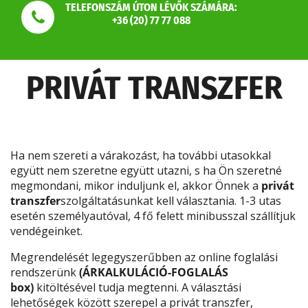
TELEFONSZÁM ÚTON LÉVŐK SZÁMÁRA:
+36 (20) 77 77 088
PRIVÁT TRANSZFER
Ha nem szereti a várakozást, ha további utasokkal
együtt nem szeretne együtt utazni, s ha Ön szeretné
megmondani, mikor induljunk el, akkor Önnek a
privát
transzfer
szolgáltatásunkat kell választania. 1-3 utas
esetén személyautóval, 4 fő felett minibusszal szállítjuk
vendégeinket.
Megrendelését legegyszerűbben az online foglalási
rendszerünk
(ÁRKALKULÁCIÓ-FOGLALÁS
box)
kitöltésével tudja megtenni. A választási
lehetőségek között szerepel a privát transzfer,