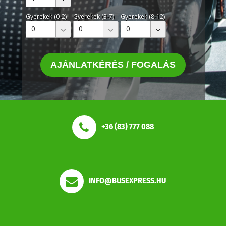
Gyerekek (0-2)
Gyerekek (3-7)
Gyerekek (8-12)
0
0
0
AJÁNLATKÉRÉS / FOGALÁS
+36 (83) 777 088
INFO@BUSEXPRESS.HU