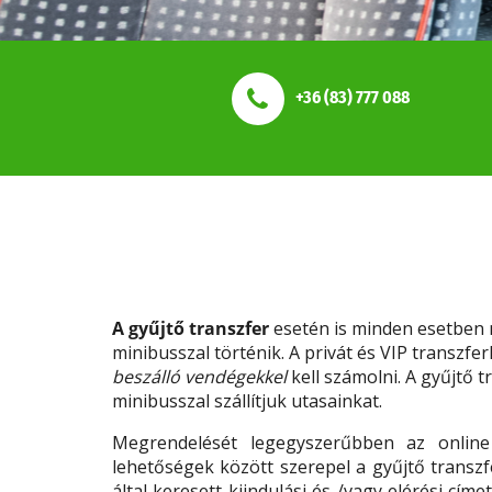
+36 (83) 777 088
A gyűjtő transzfer
esetén is minden esetben m
minibusszal történik. A privát és VIP transzf
beszálló vendégekkel
kell számolni. A gyűjtő 
minibusszal szállítjuk utasainkat.
Megrendelését legegyszerűbben az online
lehetőségek között szerepel a gyűjtő transzfe
által keresett kiindulási és /vagy elérési cí