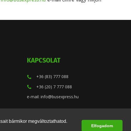
KAPCSOLAT
+36 (83) 777 088
+36 (20) 7 777 088
e-mail: info@busexpress.hu
ásait bármikor megváltoztathatod.
Elfogadom