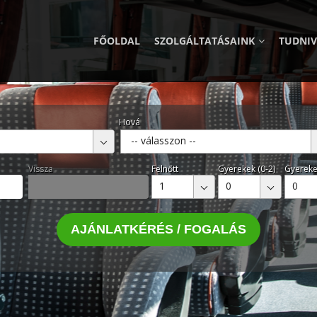
FŐOLDAL
SZOLGÁLTATÁSAINK
TUDNI
Hová
-- válasszon --
Vissza
Felnőtt
Gyerekek (0-2)
Gyereke
1
0
0
AJÁNLATKÉRÉS / FOGALÁS