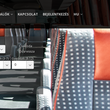
VALÓK
KAPCSOLAT
BEJELENTKEZÉS
HU
Csak oda
Oda-vissza
k (3-7)
Gyerekek (8-12)
0