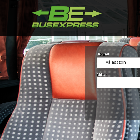
Honnan
-- válasszon --
Mikor