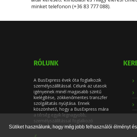
minket telefonon (+36 83 777 088).
RÓLUNK
KER
A BusExpress évek óta foglalkozik
személyszállítással. Célunk az utasok
igényeinek minél magasabb szintű
kielégítése, zökkenőmentes transzfer
szolgáltatás nyújtása. Ennek
köszönhető, hogy a BusExpress mára
a térség egyik legnagyobb,
személyszállítással foglalkozó
vállalkozásává fejlődött.
Sütiket használunk, hogy még jobb felhasználói élményt és 