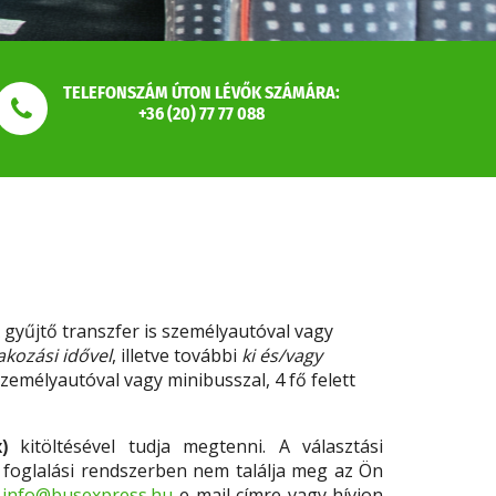
TELEFONSZÁM ÚTON LÉVŐK SZÁMÁRA:
+36 (20) 77 77 088
 gyűjtő transzfer is személyautóval vagy
akozási idővel
, illetve további
ki és/vagy
személyautóval vagy minibusszal, 4 fő felett
)
kitöltésével tudja megtenni. A választási
ne foglalási rendszerben nem találja meg az Ön
z
info@busexpress.hu
e-mail címre vagy hívjon