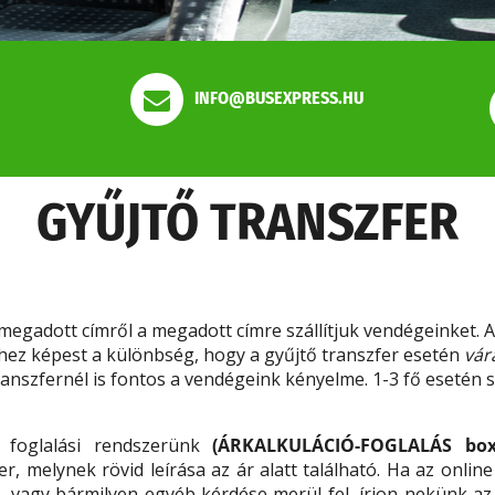
INFO@BUSEXPRESS.HU
GYŰJTŐ TRANSZFER
egadott címről a megadott címre szállítjuk vendégeinket. A
erhez képest a különbség, hogy a gyűjtő transzfer esetén
vár
transzfernél is fontos a vendégeink kényelme. 1-3 fő esetén 
 foglalási rendszerünk
(ÁRKALKULÁCIÓ-FOGLALÁS box
r, melynek rövid leírása az ár alatt található. Ha az onli
met, vagy bármilyen egyéb kérdése merül fel, írjon nekünk a