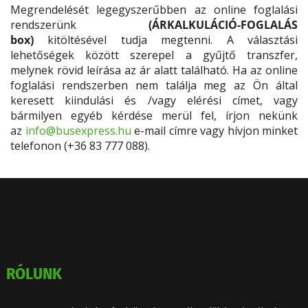
Megrendelését legegyszerűbben az online foglalási
rendszerünk
(ÁRKALKULÁCIÓ-FOGLALÁS
box)
kitöltésével tudja megtenni. A választási
lehetőségek között szerepel a gyűjtő transzfer,
melynek rövid leírása az ár alatt található. Ha az online
foglalási rendszerben nem találja meg az Ön által
keresett kiindulási és /vagy elérési címet, vagy
bármilyen egyéb kérdése merül fel, írjon nekünk
az
info@busexpress.hu
e-mail címre vagy hívjon minket
telefonon (+36 83 777 088).
RÓLUNK