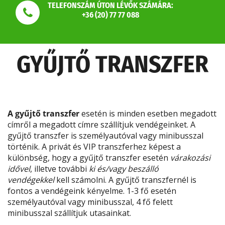
TELEFONSZÁM ÚTON LÉVŐK SZÁMÁRA:
+36 (20) 77 77 088
GYŰJTŐ TRANSZFER
A gyűjtő transzfer
esetén is minden esetben megadott
címről a megadott címre szállítjuk vendégeinket. A
gyűjtő transzfer is személyautóval vagy minibusszal
történik. A privát és VIP transzferhez képest a
különbség, hogy a gyűjtő transzfer esetén
várakozási
idővel
, illetve további
ki és/vagy beszálló
vendégekkel
kell számolni. A gyűjtő transzfernél is
fontos a vendégeink kényelme. 1-3 fő esetén
személyautóval vagy minibusszal, 4 fő felett
minibusszal szállítjuk utasainkat.