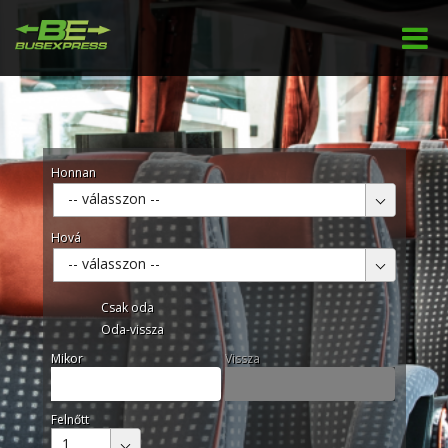
Honnan
-- válasszon --
Hová
-- válasszon --
Csak oda
Oda-vissza
Mikor
Vissza
Felnőtt
1