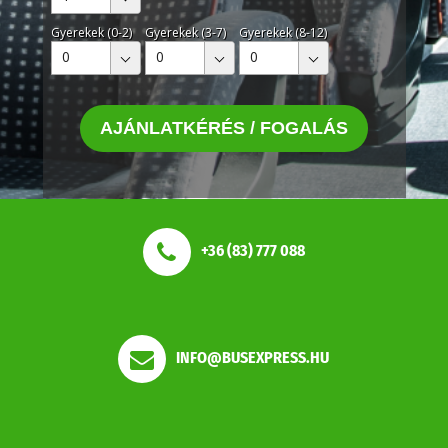
Gyerekek (0-2)
Gyerekek (3-7)
Gyerekek (8-12)
0
0
0
AJÁNLATKÉRÉS / FOGALÁS
+36 (83) 777 088
INFO@BUSEXPRESS.HU