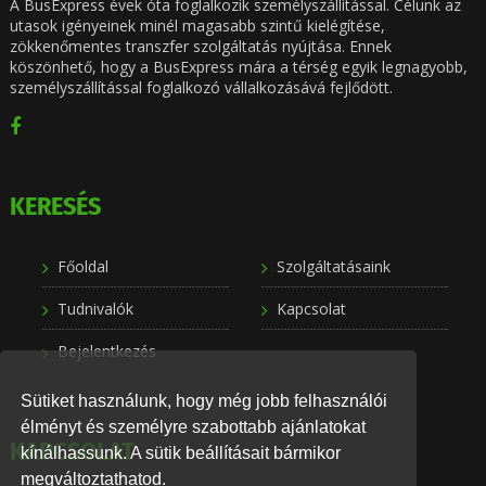
A BusExpress évek óta foglalkozik személyszállítással. Célunk az
utasok igényeinek minél magasabb szintű kielégítése,
zökkenőmentes transzfer szolgáltatás nyújtása. Ennek
köszönhető, hogy a BusExpress mára a térség egyik legnagyobb,
személyszállítással foglalkozó vállalkozásává fejlődött.
KERESÉS
Főoldal
Szolgáltatásaink
Tudnivalók
Kapcsolat
Bejelentkezés
Sütiket használunk, hogy még jobb felhasználói
élményt és személyre szabottabb ajánlatokat
KAPCSOLAT
kínálhassunk. A sütik beállításait bármikor
megváltoztathatod.