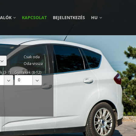
VALÓK
KAPCSOLAT
BEJELENTKEZÉS
HU
Csak oda
Oda-vissza
k (3-7)
Gyerekek (8-12)
0