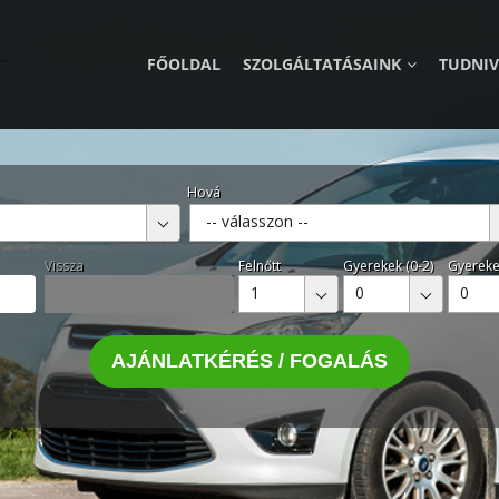
FŐOLDAL
SZOLGÁLTATÁSAINK
TUDNI
Hová
-- válasszon --
Vissza
Felnőtt
Gyerekek (0-2)
Gyereke
1
0
0
AJÁNLATKÉRÉS / FOGALÁS