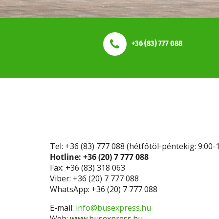
+36 (83) 777 088
Tel: +36 (83) 777 088 (hétfőtöl-péntekig: 9:00-
Hotline: +36 (20) 7 777 088
Fax: +36 (83) 318 063
Viber: +36 (20) 7 777 088
WhatsApp: +36 (20) 7 777 088
E-mail:
info@busexpress.hu
Web:
www.busexpress.hu