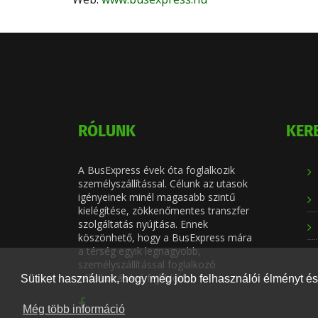
RÓLUNK
KER
A BusExpress évek óta foglalkozik
személyszállítással. Célunk az utasok
igényeinek minél magasabb szintű
kielégítése, zökkenőmentes transzfer
szolgáltatás nyújtása. Ennek
köszönhető, hogy a BusExpress mára
a térség egyik legnagyobb,
személyszállítással foglalkozó
vállalkozásává fejlődött.
Sütiket használunk, hogy még jobb felhasználói élményt és 
Még több információ