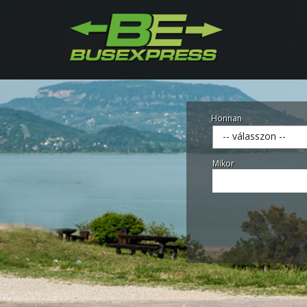
Honnan
-- válasszon --
Mikor