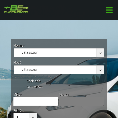
Honnan
-- válasszon --
Hová
-- válasszon --
Csak oda
Oda-vissza
Mikor
Vissza
Felnőtt
1