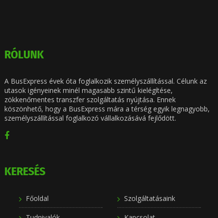
RÓLUNK
A BusExpress évek óta foglalkozik személyszállítással. Célunk az
utasok igényeinek minél magasabb szintű kielégítése,
zökkenőmentes transzfer szolgáltatás nyújtása. Ennek
köszönhető, hogy a BusExpress mára a térség egyik legnagyobb,
személyszállítással foglalkozó vállalkozásává fejlődött.
KERESÉS
Főoldal
Szolgáltatásaink
Tudnivalók
Kapcsolat