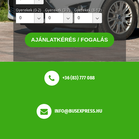
Gyerekek (0-2)
Gyerekek (3-7)
Gyerekek (8-12)
0
0
0
AJÁNLATKÉRÉS / FOGALÁS
+36 (83) 777 088
INFO@BUSEXPRESS.HU