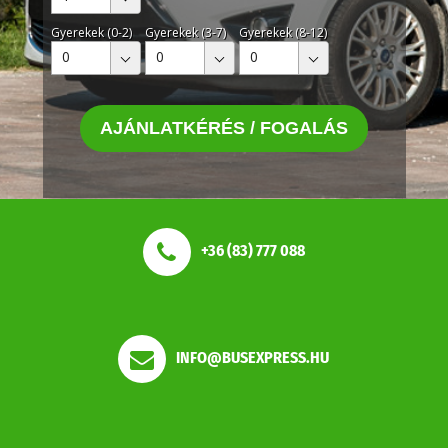
Gyerekek (0-2)
Gyerekek (3-7)
Gyerekek (8-12)
0
0
0
AJÁNLATKÉRÉS / FOGALÁS
+36 (83) 777 088
INFO@BUSEXPRESS.HU