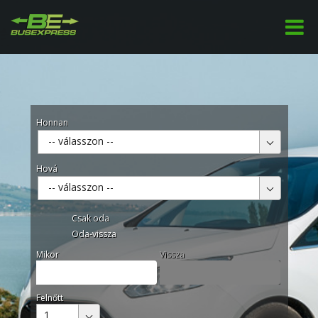
Honnan
-- válasszon --
Hová
-- válasszon --
Csak oda
Oda-vissza
Mikor
Vissza
Felnőtt
1