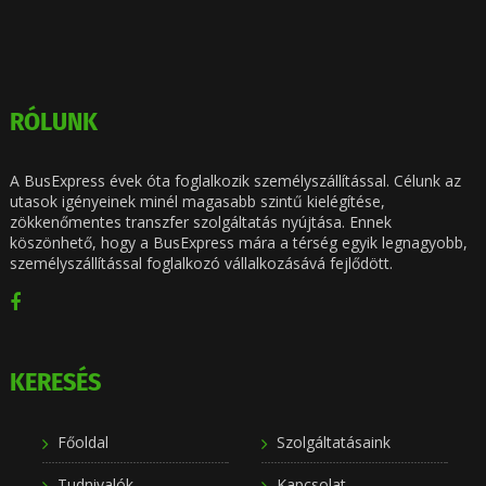
RÓLUNK
A BusExpress évek óta foglalkozik személyszállítással. Célunk az
utasok igényeinek minél magasabb szintű kielégítése,
zökkenőmentes transzfer szolgáltatás nyújtása. Ennek
köszönhető, hogy a BusExpress mára a térség egyik legnagyobb,
személyszállítással foglalkozó vállalkozásává fejlődött.
KERESÉS
Főoldal
Szolgáltatásaink
Tudnivalók
Kapcsolat