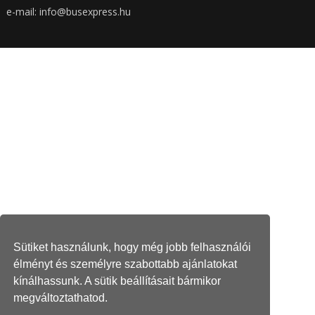
e-mail: info@busexpress.hu
Sütiket használunk, hogy még jobb felhasználói
élményt és személyre szabottabb ajánlatokat
kínálhassunk. A sütik beállításait bármikor
megváltoztathatod.