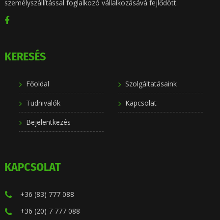
személyszállítással foglalkozó vállalkozásává fejlődött.
KERESÉS
Főoldal
Szolgáltatásaink
Tudnivalók
Kapcsolat
Bejelentkezés
KAPCSOLAT
+36 (83) 777 088
+36 (20) 7 777 088