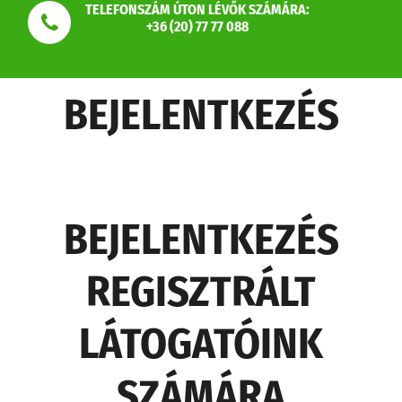
TELEFONSZÁM ÚTON LÉVŐK SZÁMÁRA:
+36 (20) 77 77 088
BEJELENTKEZÉS
BEJELENTKEZÉS
REGISZTRÁLT
LÁTOGATÓINK
SZÁMÁRA